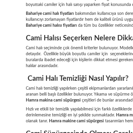
boyuttaki camiler için halı satışı yaparken fiyat konusunda dah
Bahariye cami halı fiyatları
bakımından kullanıcıya son derece
kullanıcıyı zorlamayan fiyatlardır hem de kaliteli ürünü uygu
Bahariye cami halısı fiyatları
da tüm bu özellikler neticesind
Cami Halısı Seçerken Nelere Dikk
Cami halı seçiminde çok önemli kriterler bulunuyor. Modeller
detaydır. Özellikle büyük boyutlu camiler için seçeneklerind
buralarda ibadet edeceği için kişilerin dikkat etmesi gereken
halılar arasındadır.
Cami Halı Temizliği Nasıl Yapılır?
Cami halı temizliği yapılırken çeşitli ekipmanlardan yararlan
aranan belli başlı özellikler bulunuyor. Yıkama ve süpürme 
Hamra makina cami süpürgesi
çeşitleri de bunlar arasındadı
Hızlı ve etkili bir temizlik yapılabilmesi için farklı özelliklerd
derinlemesine temizliği en iyi şekilde sunmaktadır.
Hamra ma
olanak tanır.
Hamra makine cami süpürgesi
tasarımları hem 