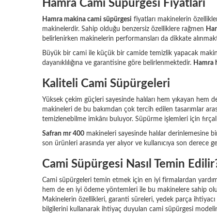
Hamra Cami Süpürgesi Fiyatları
Hamra makina cami süpürgesi
fiyatları makinelerin özellikl
makinelerdir. Sahip olduğu benzersiz özelliklere rağmen
Ham
belirlenirken makinelerin performansları da dikkate alınmakt
Büyük bir cami ile küçük bir camide temizlik yapacak makine f
dayanıklılığına ve garantisine göre belirlenmektedir.
Hamra h
Kaliteli Cami Süpürgeleri
Yüksek çekim güçleri sayesinde halıları hem yıkayan hem d
makineleri de bu bakımdan çok tercih edilen tasarımlar aras
temizlenebilme imkânı buluyor. Süpürme işlemleri için fırçal
Safran mr 400
makineleri sayesinde halılar derinlemesine bir
son ürünleri arasında yer alıyor ve kullanıcıya son derece ge
Cami Süpürgesi Nasıl Temin Edilir
Cami süpürgeleri temin etmek için en iyi firmalardan yardı
hem de en iyi ödeme yöntemleri ile bu makinelere sahip oluna
Makinelerin özellikleri, garanti süreleri, yedek parça ihtiya
bilgilerini kullanarak ihtiyaç duyulan cami süpürgesi modelini