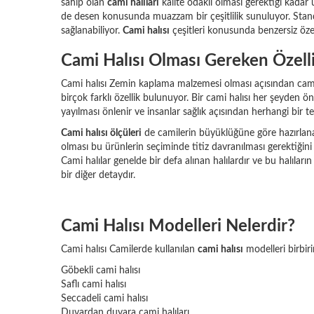
sahip olan
cami halıları
kalite odaklı olması gerektiği kadar
de desen konusunda muazzam bir çeşitlilik sunuluyor. Standar
sağlanabiliyor.
Cami halısı
çeşitleri konusunda benzersiz özel
Cami Halısı Olması Gereken Özelli
Cami halısı Zemin kaplama malzemesi olması açısından cami ha
birçok farklı özellik bulunuyor. Bir cami halısı her şeyden ön
yayılması önlenir ve insanlar sağlık açısından herhangi bir t
Cami halısı ölçüleri
de camilerin büyüklüğüne göre hazırlanabi
olması bu ürünlerin seçiminde titiz davranılması gerektiğin
Cami halılar genelde bir defa alınan halılardır ve bu halıla
bir diğer detaydır.
Cami Halısı Modelleri Nelerdir?
Cami halısı Camilerde kullanılan
cami halısı
modelleri birbiri
Göbekli cami halısı
Saflı cami halısı
Seccadeli cami halısı
Duvardan duvara cami halıları