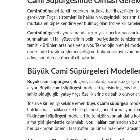
Cami Süpürgesinde Olması Gereke
Cami süpürgeleri
tercih ederken mutlaka belirli özellikleri
gerekiyor. Fırçalı sistemleri ile halıların yüzeyindeki tozl
mutlaka en dipte kendine yer bulmuş olan toz ve kir taneler
Cami süpürgeleri
aynı zamanda uzun yıllar performansını ka
sunmaktadır. Halı yüzeylerinin belirli periyotlarda temizlen
temizlik ürünleri arasında yer alıyor. Teknolojinin en iyi mod
öncesinde toz alma işlemi özelliğinin bulunması aynı zamand
adına son derece önemli cihazlardır.
Büyük Cami Süpürgeleri Modeller
Büyük cami süpürgesi
çok geniş alanlarda sorunsuz çalışan s
alıyor.
Büyük cami süpürgesi
modelleri içerisinde geniş bir s
sahip olduğu gibi yatay fırça özelliklerine de sahip oluyorlar.
Tozu ve kiri en iyi şekilde emen
büyük cami süpürgesi
modell
halı kusması, halıların kel hale gelmesi gibi deformasyon iç
Fakir cami süpürgesi
modelleri ile temizlik yapmak daha kol
alma gibi işlemlerde kullanılabiliyor. Halıları canlandıran b
her bakımdan önemli tasarrufları bulunan makineler arasında