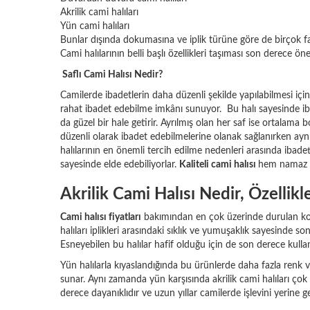
Akrilik cami halıları
Yün cami halıları
Bunlar dışında dokumasına ve iplik türüne göre de birçok fark
Cami halılarının belli başlı özellikleri taşıması son derece ön
Saflı Cami Halısı Nedir?
Camilerde ibadetlerin daha düzenli şekilde yapılabilmesi için
rahat ibadet edebilme imkânı sunuyor. Bu halı sayesinde ibad
da güzel bir hale getirir. Ayrılmış olan her saf ise ortalama
düzenli olarak ibadet edebilmelerine olanak sağlanırken a
halılarının en önemli tercih edilme nedenleri arasında ibadet
sayesinde elde edebiliyorlar.
Kaliteli cami halısı
hem namaz kı
Akrilik Cami Halısı Nedir, Özellikl
Cami halısı fiyatları
bakımından en çok üzerinde durulan konula
halıları iplikleri arasındaki sıklık ve yumuşaklık sayesinde 
Esneyebilen bu halılar hafif olduğu için de son derece kullanı
Yün halılarla kıyaslandığında bu ürünlerde daha fazla renk v
sunar. Aynı zamanda yün karşısında akrilik cami halıları çok 
derece dayanıklıdır ve uzun yıllar camilerde işlevini yerine