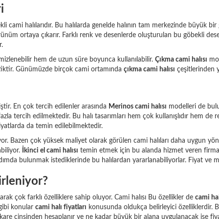
i
bekli cami halılarıdır. Bu halılarda genelde halının tam merkezinde büyük bi
ünüm ortaya çıkarır. Farklı renk ve desenlerde oluşturulan bu göbekli des
r.
mizlenebilir hem de uzun süre boyunca kullanılabilir.
Çıkma cami halısı
mode
atiktir. Günümüzde birçok cami ortamında
çıkma cami halısı
çeşitlerinden y
ştir. En çok tercih edilenler arasında
Merinos cami halısı
modelleri de bul
 fazla tercih edilmektedir. Bu halı tasarımları hem çok kullanışlıdır hem d
iyatlarda da temin edilebilmektedir.
liyor. Bazen çok yüksek maliyet olarak görülen cami halıları daha uygun yö
biliyor.
İkinci el cami halısı
temin etmek için bu alanda hizmet veren firmalar
ardımda bulunmak istediklerinde bu halılardan yararlanabiliyorlar. Fiyat ve m
irleniyor?
rak çok farklı özelliklere sahip oluyor. Cami halısı Bu özellikler de
cami hal
gibi konular
cami halı fiyatları
konusunda oldukça belirleyici özelliklerdir. 
are cinsinden hesaplanır ve ne kadar büyük bir alana uygulanacak ise fiya