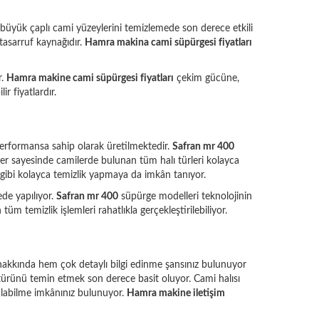
büyük çaplı cami yüzeylerini temizlemede son derece etkili
tasarruf kaynağıdır.
Hamra makina cami süpürgesi fiyatları
r.
Hamra makine cami süpürgesi fiyatları
çekim gücüne,
r fiyatlardır.
erformansa sahip olarak üretilmektedir.
Safran mr 400
ler sayesinde camilerde bulunan tüm halı türleri kolayca
i gibi kolayca temizlik yapmaya da imkân tanıyor.
ede yapılıyor.
Safran mr 400
süpürge modelleri teknolojinin
m temizlik işlemleri rahatlıkla gerçekleştirilebiliyor.
 hakkında hem çok detaylı bilgi edinme şansınız bulunuyor
e türünü temin etmek son derece basit oluyor. Cami halısı
n alabilme imkânınız bulunuyor.
Hamra makine iletişim