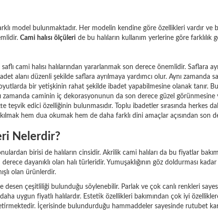
lı model bulunmaktadır. Her modelin kendine göre özellikleri vardır ve bu ö
emlidir.
Cami halısı ölçüleri
de bu halıların kullanım yerlerine göre farklılık g
 saflı cami halısı halılarından yararlanmak son derece önemlidir. Saflara ay
et alanı düzenli şekilde saflara ayrılmaya yardımcı olur. Aynı zamanda safl
 boyutlarda bir yetişkinin rahat şekilde ibadet yapabilmesine olanak tanır. B
ynı zamanda caminin iç dekorasyonunun da son derece güzel görünmesine ya
te teşvik edici özelliğinin bulunmasıdır. Toplu ibadetler sırasında herkes d
lmak hem dua okumak hem de daha farklı dini amaçlar açısından son derec
eri Nelerdir?
rdan birisi de halıların cinsidir. Akrilik cami halıları da bu fiyatlar bakı
son derece dayanıklı olan halı türleridir. Yumuşaklığının göz doldurması kada
şlı olan ürünlerdir.
e desen çeşitliliği bulunduğu söylenebilir. Parlak ve çok canlı renkleri sa
daha uygun fiyatlı halılardır. Estetik özellikleri bakımından çok iyi özellik
 getirmektedir. İçerisinde bulundurduğu hammaddeler sayesinde rutubet karş