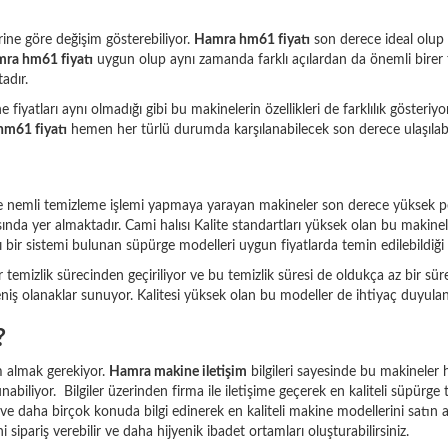
erine göre değişim gösterebiliyor.
Hamra hm61 fiyatı
son derece ideal olup 
ra hm61 fiyatı
uygun olup aynı zamanda farklı açılardan da önemli birer 
adır.
iyatları aynı olmadığı gibi bu makinelerin özellikleri de farklılık gösteriyo
m61 fiyatı
hemen her türlü durumda karşılanabilecek son derece ulaşılabili
e nemli temizleme işlemi yapmaya yarayan makineler son derece yüksek p
ında yer almaktadır. Cami halısı Kalite standartları yüksek olan bu makine
ı bir sistemi bulunan süpürge modelleri uygun fiyatlarda temin edilebildiğ
 temizlik sürecinden geçiriliyor ve bu temizlik süresi de oldukça az bir sür
niş olanaklar sunuyor. Kalitesi yüksek olan bu modeller de ihtiyaç duyulan tü
?
m almak gerekiyor.
Hamra makine iletişim
bilgileri sayesinde bu makineler
biliyor. Bilgiler üzerinden firma ile iletişime geçerek en kaliteli süpürg
cı ve daha birçok konuda bilgi edinerek en kaliteli makine modellerini satı
 sipariş verebilir ve daha hijyenik ibadet ortamları oluşturabilirsiniz.