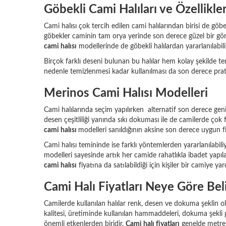
Göbekli Cami Halıları ve Özellikler
Cami halısı çok tercih edilen cami halılarından birisi de gö
göbekler caminin tam orya yerinde son derece güzel bir gör
cami halısı
modellerinde de göbekli halılardan yararlanılabili
Birçok farklı deseni bulunan bu halılar hem kolay şekilde te
nedenle temizlenmesi kadar kullanılması da son derece pr
Merinos Cami Halısı Modelleri
Cami halılarında seçim yapılırken alternatif son derece geni
desen çeşitliliği yanında sıkı dokuması ile de camilerde çok
cami halısı
modelleri sanıldığının aksine son derece uygun f
Cami halısı temininde ise farklı yöntemlerden yararlanılabi
modelleri sayesinde artık her camide rahatlıkla ibadet yapıla
cami halısı
fiyatına da satılabildiği için kişiler bir camiye y
Cami Halı Fiyatları Neye Göre Bel
Camilerde kullanılan halılar renk, desen ve dokuma şeklin ola
kalitesi, üretiminde kullanılan hammaddeleri, dokuma şekli 
önemli etkenlerden biridir.
Cami halı fiyatları
genelde metrek