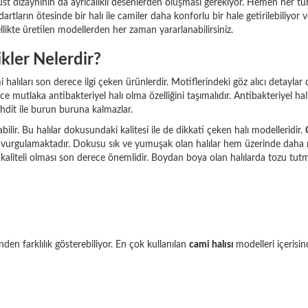
 üst dizaynının da ayrıcalıklı desenlerden oluşması gerekiyor. Hemen her t
tların ötesinde bir halı ile camiler daha konforlu bir hale getirilebiliyor 
likte üretilen modellerden her zaman yararlanabilirsiniz.
kler Nelerdir?
lıları son derece ilgi çeken ürünlerdir. Motiflerindeki göz alıcı detaylar 
ce mutlaka antibakteriyel halı olma özelliğini taşımalıdır. Antibakteriyel hal
ehdit ile burun buruna kalmazlar.
lir. Bu halılar dokusundaki kalitesi ile de dikkati çeken halı modelleridir.
i vurgulamaktadır. Dokusu sık ve yumuşak olan halılar hem üzerinde daha r
rın kaliteli olması son derece önemlidir. Boydan boya olan halılarda tozu t
nden farklılık gösterebiliyor. En çok kullanılan
cami halısı
modelleri içerisind