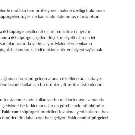
rgelerde mutlaka tam profesyonel makine özelliği bulunması
süpürgeleri
tüyler ne kadar sıkı dokunmuş olursa olsun
a 60 süpürge
çeşitleri etkili bir temizlikte en iyisini
amra 60 süpürge
çeşitleri düşük maliyetli olan en iyi
asarımlar arasında yerini alıyor. Makinelerde yıkama
irçok bakımdan kaliteli makinelerdir ve hijyeni sağlamak
sağlaması bu süpürgelerin aranan özellikleri arasında yer
mizlenmesinde kullanılan bu ürünler çift motor sistemlerine
nların temizlenmesinde kullanılan bu makineler aynı zamanda
er içerisinde ise farklı markaları da görebilmek mümkündür.
n
Fakir cami süpürgesi
modelleri toz alma, yeni halılarda hav
ın ömürleri de daha uzun hale geliyor.
Fakir cami süpürgeleri