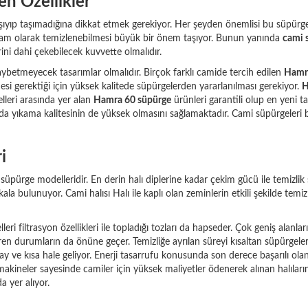
n Özellikler
 taşıyıp taşımadığına dikkat etmek gerekiyor. Her şeyden önemlisi bu süpü
arın tam olarak temizlenebilmesi büyük bir önem taşıyor. Bunun yanında
cami 
ini dahi çekebilecek kuvvette olmalıdır.
ybetmeyecek tasarımlar olmalıdır. Birçok farklı camide tercih edilen
Hamr
mesi gerektiği için yüksek kalitede süpürgelerden yararlanılması gerekiyor.
H
elleri arasında yer alan
Hamra 60 süpürge
ürünleri garantili olup en yeni t
a yıkama kalitesinin de yüksek olmasını sağlamaktadır. Cami süpürgeleri b
i
üpürge modelleridir. En derin halı diplerine kadar çekim gücü ile temizlik 
kala bulunuyor. Cami halısı Halı ile kaplı olan zeminlerin etkili şekilde te
eri filtrasyon özellikleri ile topladığı tozları da hapseder. Çok geniş ala
eren durumların da önüne geçer. Temizliğe ayrılan süreyi kısaltan süpürgel
ay ve kısa hale geliyor. Enerji tasarrufu konusunda son derece başarılı ola
u makineler sayesinde camiler için yüksek maliyetler ödenerek alınan halılar
 yer alıyor.