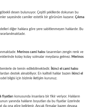
r göbekli desen bulunuyor. Çeşitli şekillerde dokunan bu
enler sayesinde camiler estetik bir görünüm kazanır.
Çıkma
lleri diğer halılara göre yere sabitlenmeyen halılardır. Bu
ararlanılmaktadır.
unmaktadır.
Merinos cami halısı
tasarımları zengin renk ve
e renklerinde kolay kolay solmalar meydana gelmez.
Merinos
ntemlerle de temin edilebilmektedir.
İkinci el cami halısı
dan destek alınabiliyor. En kaliteli halılar bazen
ikinci el
odel bilgisi için bizimle
iletişim
kurunuz.
ı fiyatları
konusunda insanlara bir fikir veriyor. Halıların
Bunun yanında halıların boyutları da bu fiyatlar üzerinde
t da ona göre belirlenir. Ancak firmalar bazen devasa