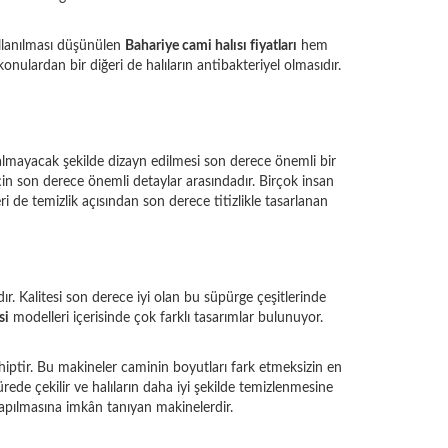
ullanılması düşünülen
Bahariye cami halısı fiyatları
hem
onulardan bir diğeri de halıların antibakteriyel olmasıdır.
 kalmayacak şekilde dizayn edilmesi son derece önemli bir
çin son derece önemli detaylar arasındadır. Birçok insan
ri de temizlik açısından son derece titizlikle tasarlanan
r. Kalitesi son derece iyi olan bu süpürge çeşitlerinde
si
modelleri içerisinde çok farklı tasarımlar bulunuyor.
ahiptir. Bu makineler caminin boyutları fark etmeksizin en
 sürede çekilir ve halıların daha iyi şekilde temizlenmesine
yapılmasına imkân tanıyan makinelerdir.