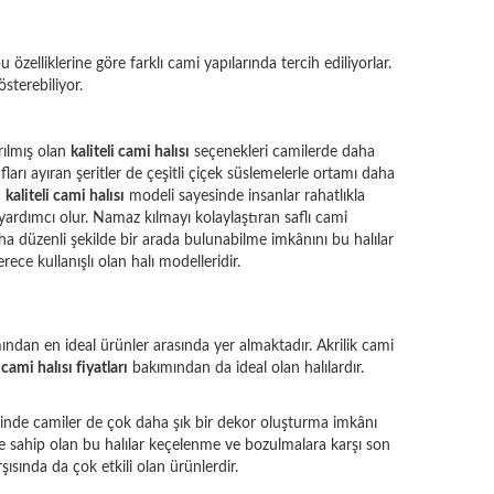
zelliklerine göre farklı cami yapılarında tercih ediliyorlar.
österebiliyor.
rılmış olan
kaliteli cami halısı
seçenekleri camilerde daha
arı ayıran şeritler de çeşitli çiçek süslemelerle ortamı daha
u
kaliteli cami halısı
modeli sayesinde insanlar rahatlıkla
rdımcı olur. Namaz kılmayı kolaylaştıran saflı cami
aha düzenli şekilde bir arada bulunabilme imkânını bu halılar
e kullanışlı olan halı modelleridir.
mından en ideal ürünler arasında yer almaktadır. Akrilik cami
r
cami halısı fiyatları
bakımından da ideal olan halılardır.
yesinde camiler de çok daha şık bir dekor oluşturma imkânı
lere sahip olan bu halılar keçelenme ve bozulmalara karşı son
ısında da çok etkili olan ürünlerdir.