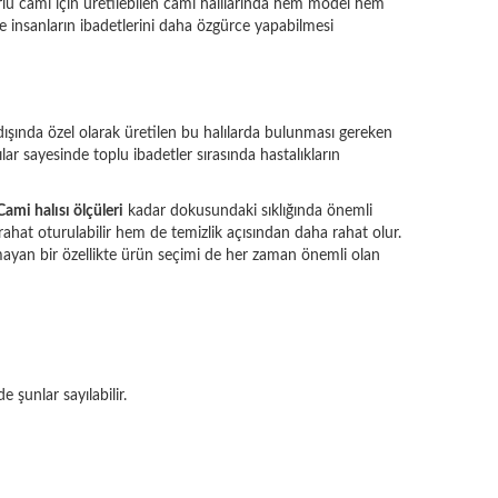
ürlü cami için üretilebilen cami halılarında hem model hem
ve insanların ibadetlerini daha özgürce yapabilmesi
dışında özel olarak üretilen bu halılarda bulunması gereken
ılar sayesinde toplu ibadetler sırasında hastalıkların
Cami halısı ölçüleri
kadar dokusundaki sıklığında önemli
ahat oturulabilir hem de temizlik açısından daha rahat olur.
utmayan bir özellikte ürün seçimi de her zaman önemli olan
e şunlar sayılabilir.