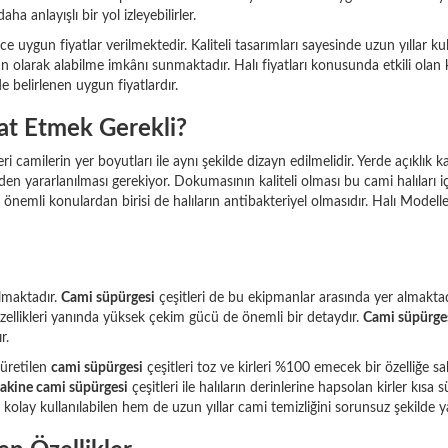
a anlayışlı bir yol izleyebilirler.
 uygun fiyatlar verilmektedir. Kaliteli tasarımları sayesinde uzun yıllar k
n olarak alabilme imkânı sunmaktadır. Halı fiyatları konusunda etkili olan k
e belirlenen uygun fiyatlardır.
at Etmek Gerekli?
i camilerin yer boyutları ile aynı şekilde dizayn edilmelidir. Yerde açıklık
en yararlanılması gerekiyor. Dokumasının kaliteli olması bu cami halıları i
 önemli konulardan birisi de halıların antibakteriyel olmasıdır. Halı Modelle
ılmaktadır.
Cami süpürgesi
çeşitleri de bu ekipmanlar arasında yer almaktadı
özellikleri yanında yüksek çekim gücü de önemli bir detaydır.
Cami süpürge
r.
e üretilen
cami süpürgesi
çeşitleri toz ve kirleri %100 emecek bir özelliğe s
kine cami süpürgesi
çeşitleri ile halıların derinlerine hapsolan kirler kısa
kolay kullanılabilen hem de uzun yıllar cami temizliğini sorunsuz şekilde 