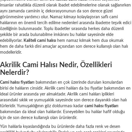
insanlar rahatlıkla düzenli olarak ibadet edebilmelerine olanak sağlanırken
aynı zamanda caminin iç dekorasyonunun da son derece güzel
görünmesine yardımcı olur. Namaz kılmayı kolaylaştıran saflı cami
halılarının en önemli tercih edilme nedenleri arasında ibadette teşvik edici
özelliğinin bulunmasıdır. Toplu ibadetler sırasında herkes daha düzenli
şekilde bir arada bulunabilme imkânını bu halılar sayesinde elde
edebiliyorlar.
Kaliteli cami halısı
hem namaz kılmak hem dua okumak
hem de daha farklı dini amaçlar açısından son derece kullanışlı olan halı
modelleridir.
Akrilik Cami Halısı Nedir, Özellikleri
Nelerdir?
Cami halısı fiyatları
bakımından en çok üzerinde durulan konulardan
birisi de halıların cinsidir. Akrilik cami halıları da bu fiyatlar bakımından en
ideal ürünler arasında yer almaktadır. Akrilik cami halıları iplikleri
arasındaki sıklık ve yumuşaklık sayesinde son derece dayanıklı olan halı
türleridir. Yumuşaklığının göz doldurması kadar
cami halısı fiyatları
bakımından da ideal olan halılardır. Esneyebilen bu halılar hafif olduğu
için de son derece kullanışlı olan ürünlerdir.
Yün halılarla kıyaslandığında bu ürünlerde daha fazla renk ve desen