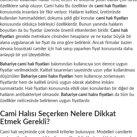
özelliklere sahip oluyor. Cami halısı Bu özellikler de
cami halı fiyatları
konusunda insanlara bir fikir veriyor. Halıların kalitesi, üretiminde
kullanılan hammaddeleri, dokuma şekli gibi konular
cami halı fiyatları
konusunda oldukça belirleyici özelliklerdir. Bunun yanında halıların
boyutları da bu fiyatlar üzerinde önemli etkenlerden biridir.
Cami halı
fiyatları
genelde metrekare cinsinden hesaplanır ve ne kadar büyük bir
alana uygulanacak ise fiyat da ona göre belirlenir. Ancak firmalar bazen
devasa boyuttaki camiler için halı satışı yaparken fiyat konusunda daha
anlayışlı bir yol izleyebilirler.
Bahariye cami halı fiyatları
bakımından kullanıcıya son derece uygun
fiyatlar verilmektedir. Kaliteli tasarımları sayesinde uzun yıllar kullanılması
düşünülen
Bahariye cami halısı fiyatları
hem kullanıcıyı zorlamayan
fiyatlardır hem de kaliteli ürünü uygun olarak alabilme imkânı
sunmaktadır. Halı fiyatları konusunda etkili olan konulardan bir diğeri de
halıların antibakteriyel olmasıdır.
Bahariye cami halısı fiyatları
da tüm bu
özellikler neticesinde belirlenen uygun fiyatlardır.
Cami Halısı Seçerken Nelere Dikkat
Etmek Gerekli?
Cami halı seçiminde çok önemli kriterler bulunuyor. Modelleri camilerin