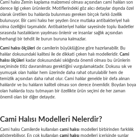
Cami halısı Zemin kaplama malzemesi olması açısından cami halıları son
derece ilgi çeken ürünlerdir. Motiflerindeki göz alıcı detaylar dışında özel
olarak üretilen bu halılarda bulunması gereken birçok farklı özellik
bulunuyor. Bir cami halısı her şeyden önce mutlaka antibakteriyel halı
olma özelliğini taşımalıdır. Antibakteriyel halılar sayesinde toplu ibadetler
sırasında hastalıkların yayılması önlenir ve insanlar sağlık açısından
herhangi bir tehdit ile burun buruna kalmazlar.
Cami halısı ölçüleri
de camilerin büyüklüğüne göre hazırlanabilir. Bu
halılar dokusundaki kalitesi ile de dikkati çeken halı modelleridir.
Cami
halısı ölçüleri
kadar dokusundaki sıklığında önemli olması bu ürünlerin
seçiminde titiz davranılması gerektiğini vurgulamaktadır. Dokusu sık ve
yumuşak olan halılar hem üzerinde daha rahat oturulabilir hem de
temizlik açısından daha rahat olur. Cami halılar genelde bir defa alınan
halılardır ve bu halıların kaliteli olması son derece önemlidir. Boydan boya
olan halılarda tozu tutmayan bir özellikte ürün seçimi de her zaman
önemli olan bir diğer detaydır.
Cami Halısı Modelleri Nelerdir?
Cami halısı Camilerde kullanılan
cami halısı
modelleri birbirinden farklılık
gösterebiliyor. En çok kullanılan
cami halısı
modelleri içerisinde şunlar