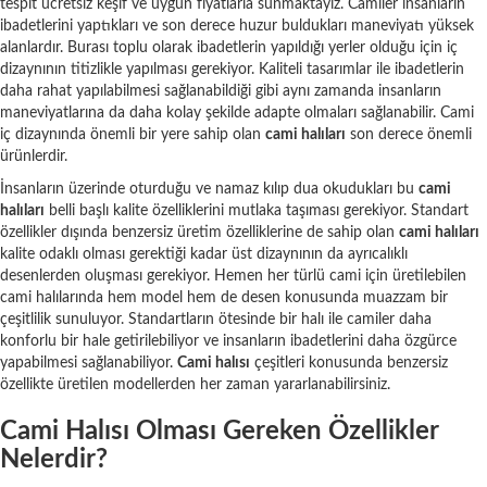
tespit ücretsiz keşif ve uygun fiyatlarla sunmaktayız. Camiler insanların
ibadetlerini yaptıkları ve son derece huzur buldukları maneviyatı yüksek
alanlardır. Burası toplu olarak ibadetlerin yapıldığı yerler olduğu için iç
dizaynının titizlikle yapılması gerekiyor. Kaliteli tasarımlar ile ibadetlerin
daha rahat yapılabilmesi sağlanabildiği gibi aynı zamanda insanların
maneviyatlarına da daha kolay şekilde adapte olmaları sağlanabilir. Cami
iç dizaynında önemli bir yere sahip olan
cami halıları
son derece önemli
ürünlerdir.
İnsanların üzerinde oturduğu ve namaz kılıp dua okudukları bu
cami
halıları
belli başlı kalite özelliklerini mutlaka taşıması gerekiyor. Standart
özellikler dışında benzersiz üretim özelliklerine de sahip olan
cami halıları
kalite odaklı olması gerektiği kadar üst dizaynının da ayrıcalıklı
desenlerden oluşması gerekiyor. Hemen her türlü cami için üretilebilen
cami halılarında hem model hem de desen konusunda muazzam bir
çeşitlilik sunuluyor. Standartların ötesinde bir halı ile camiler daha
konforlu bir hale getirilebiliyor ve insanların ibadetlerini daha özgürce
yapabilmesi sağlanabiliyor.
Cami halısı
çeşitleri konusunda benzersiz
özellikte üretilen modellerden her zaman yararlanabilirsiniz.
Cami Halısı Olması Gereken Özellikler
Nelerdir?