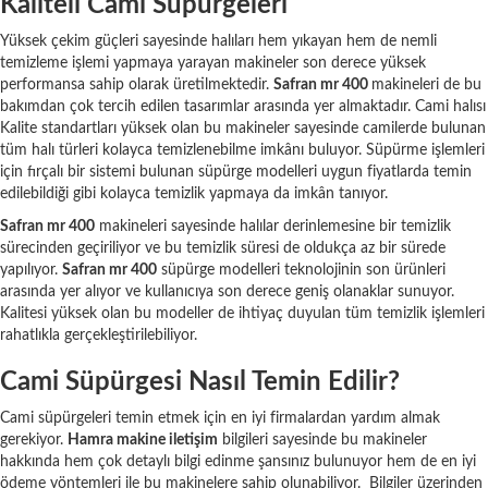
Kaliteli Cami Süpürgeleri
Yüksek çekim güçleri sayesinde halıları hem yıkayan hem de nemli
temizleme işlemi yapmaya yarayan makineler son derece yüksek
performansa sahip olarak üretilmektedir.
Safran mr 400
makineleri de bu
bakımdan çok tercih edilen tasarımlar arasında yer almaktadır. Cami halısı
Kalite standartları yüksek olan bu makineler sayesinde camilerde bulunan
tüm halı türleri kolayca temizlenebilme imkânı buluyor. Süpürme işlemleri
için fırçalı bir sistemi bulunan süpürge modelleri uygun fiyatlarda temin
edilebildiği gibi kolayca temizlik yapmaya da imkân tanıyor.
Safran mr 400
makineleri sayesinde halılar derinlemesine bir temizlik
sürecinden geçiriliyor ve bu temizlik süresi de oldukça az bir sürede
yapılıyor.
Safran mr 400
süpürge modelleri teknolojinin son ürünleri
arasında yer alıyor ve kullanıcıya son derece geniş olanaklar sunuyor.
Kalitesi yüksek olan bu modeller de ihtiyaç duyulan tüm temizlik işlemleri
rahatlıkla gerçekleştirilebiliyor.
Cami Süpürgesi Nasıl Temin Edilir?
Cami süpürgeleri temin etmek için en iyi firmalardan yardım almak
gerekiyor.
Hamra makine iletişim
bilgileri sayesinde bu makineler
hakkında hem çok detaylı bilgi edinme şansınız bulunuyor hem de en iyi
ödeme yöntemleri ile bu makinelere sahip olunabiliyor. Bilgiler üzerinden