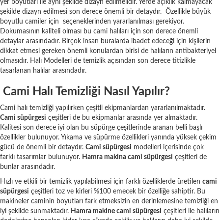
yer boyutları ile aynı şekilde dizayn edilmelidir. Yerde açıklık kalmayacak
şekilde dizayn edilmesi son derece önemli bir detaydır. Özellikle büyük
boyutlu camiler için seçeneklerinden yararlanılması gerekiyor.
Dokumasının kaliteli olması bu cami halıları için son derece önemli
detaylar arasındadır. Birçok insan buralarda ibadet edeceği için kişilerin
dikkat etmesi gereken önemli konulardan birisi de halıların antibakteriyel
olmasıdır. Halı Modelleri de temizlik açısından son derece titizlikle
tasarlanan halılar arasındadır.
Cami Halı Temizliği Nasıl Yapılır?
Cami halı temizliği yapılırken çeşitli ekipmanlardan yararlanılmaktadır.
Cami süpürgesi
çeşitleri de bu ekipmanlar arasında yer almaktadır.
Kalitesi son derece iyi olan bu süpürge çeşitlerinde aranan belli başlı
özellikler bulunuyor. Yıkama ve süpürme özellikleri yanında yüksek çekim
gücü de önemli bir detaydır.
Cami süpürgesi
modelleri içerisinde çok
farklı tasarımlar bulunuyor.
Hamra makina cami süpürgesi
çeşitleri de
bunlar arasındadır.
Hızlı ve etkili bir temizlik yapılabilmesi için farklı özelliklerde üretilen
cami
süpürgesi
çeşitleri toz ve kirleri %100 emecek bir özelliğe sahiptir. Bu
makineler caminin boyutları fark etmeksizin en derinlemesine temizliği en
iyi şekilde sunmaktadır.
Hamra makine cami süpürgesi
çeşitleri ile halıların