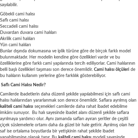
sayılabilir.
Göbekli cami halısı
Saflı cami halısı
Seccadeli cami halısı
Duvardan duvara cami halıları
Akrilik cami halıları
Yün cami halıları
Bunlar dışında dokumasına ve iplik türüne göre de birçok farklı model
bulunmaktadır. Her modelin kendine göre özellikleri vardır ve bu
özelliklerine göre farklı cami yapılarında tercih ediliyorlar. Cami halılarının
belli başlı özellikleri taşıması son derece önemlidir.
Cami halısı ölçüleri
de
bu halıların kullanım yerlerine göre farklılık gösterebiliyor.
Saflı Cami Halısı Nedir?
Camilerde ibadetlerin daha düzenli şekilde yapılabilmesi için saflı cami
halısı halılarından yararlanmak son derece önemlidir. Saflara ayrılmış olan
kaliteli cami halısı
seçenekleri camilerde daha rahat ibadet edebilme
imkânı sunuyor. Bu halı sayesinde ibadet alanı düzenli şekilde saflara
ayrılmaya yardımcı olur. Aynı zamanda safları ayıran şeritler de çeşitli
çiçek süslemelerle ortamı daha da güzel bir hale getirir. Ayrılmış olan her
saf ise ortalama boyutlarda bir yetişkinin rahat şekilde ibadet
yapabilmesine olanak tanır. Bu
kaliteli cami halısı
modeli sayesinde