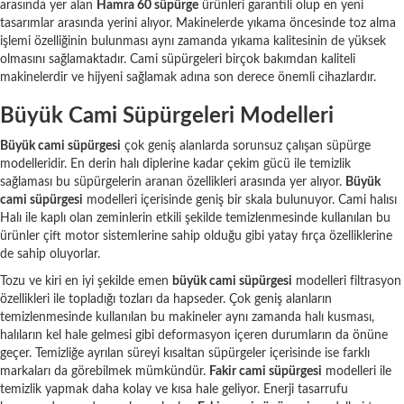
arasında yer alan
Hamra 60 süpürge
ürünleri garantili olup en yeni
tasarımlar arasında yerini alıyor. Makinelerde yıkama öncesinde toz alma
işlemi özelliğinin bulunması aynı zamanda yıkama kalitesinin de yüksek
olmasını sağlamaktadır. Cami süpürgeleri birçok bakımdan kaliteli
makinelerdir ve hijyeni sağlamak adına son derece önemli cihazlardır.
Büyük Cami Süpürgeleri Modelleri
Büyük cami süpürgesi
çok geniş alanlarda sorunsuz çalışan süpürge
modelleridir. En derin halı diplerine kadar çekim gücü ile temizlik
sağlaması bu süpürgelerin aranan özellikleri arasında yer alıyor.
Büyük
cami süpürgesi
modelleri içerisinde geniş bir skala bulunuyor. Cami halısı
Halı ile kaplı olan zeminlerin etkili şekilde temizlenmesinde kullanılan bu
ürünler çift motor sistemlerine sahip olduğu gibi yatay fırça özelliklerine
de sahip oluyorlar.
Tozu ve kiri en iyi şekilde emen
büyük cami süpürgesi
modelleri filtrasyon
özellikleri ile topladığı tozları da hapseder. Çok geniş alanların
temizlenmesinde kullanılan bu makineler aynı zamanda halı kusması,
halıların kel hale gelmesi gibi deformasyon içeren durumların da önüne
geçer. Temizliğe ayrılan süreyi kısaltan süpürgeler içerisinde ise farklı
markaları da görebilmek mümkündür.
Fakir cami süpürgesi
modelleri ile
temizlik yapmak daha kolay ve kısa hale geliyor. Enerji tasarrufu