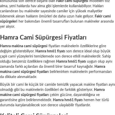
konusunda son derece başarılı olan
Fakir cami süpürgesi
modelleri toz
alma, yeni halılarda hav alma gibi işlemlerde kullanılabiliyor. Halıları
canlandıran bu makineler sayesinde camiler için yüksek maliyetler
ödenerek alınan halıların ömürleri de daha uzun hale geliyor.
Fakir cami
süpürgeleri
her bakımdan önemli tasarrufları bulunan makineler arasında
yer alıyor.
Hamra Cami Süpürgesi Fiyatları
Hamra makina cami süpürgesi
fiyatları makinelerin özelliklerine göre
değişim gösterebiliyor.
Hamra hm61 fiyatı
son derece ideal olup büyük
çaplı cami yüzeylerini temizlemede son derece etkili makinelerdir. Sahip
olduğu benzersiz özelliklere rağmen
Hamra hm61 fiyatı
uygun olup aynı
zamanda farklı açılardan da önemli birer tasarruf kaynağıdır.
Hamra
makina cami süpürgesi fiyatları
belirlenirken makinelerin performansları
da dikkate alınmaktadır.
Büyük bir cami ile küçük bir camide temizlik yapacak makine fiyatları aynı
olmadığı gibi bu makinelerin özellikleri de farklılık gösteriyor.
Hamra
makine cami süpürgesi fiyatları
çekim gücüne, dayanıklılığına ve
garantisine göre belirlenmektedir.
Hamra hm61 fiyatı
hemen her türlü
durumda karşılanabilecek son derece ulaşılabilir fiyatlardır.