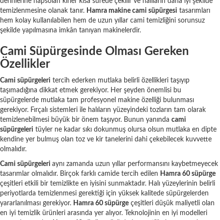
derinlerine hapsolan kirler kısa sürede çekilir ve halıların daha iyi şekilde
temizlenmesine olanak tanır.
Hamra makine cami süpürgesi
tasarımları
hem kolay kullanılabilen hem de uzun yıllar cami temizliğini sorunsuz
şekilde yapılmasına imkân tanıyan makinelerdir.
Cami Süpürgesinde Olması Gereken
Özellikler
Cami süpürgeleri
tercih ederken mutlaka belirli özellikleri taşıyıp
taşımadığına dikkat etmek gerekiyor. Her şeyden önemlisi bu
süpürgelerde mutlaka tam profesyonel makine özelliği bulunması
gerekiyor. Fırçalı sistemleri ile halıların yüzeyindeki tozların tam olarak
temizlenebilmesi büyük bir önem taşıyor. Bunun yanında
cami
süpürgeleri
tüyler ne kadar sıkı dokunmuş olursa olsun mutlaka en dipte
kendine yer bulmuş olan toz ve kir tanelerini dahi çekebilecek kuvvette
olmalıdır.
Cami süpürgeleri
aynı zamanda uzun yıllar performansını kaybetmeyecek
tasarımlar olmalıdır. Birçok farklı camide tercih edilen
Hamra 60 süpürge
çeşitleri etkili bir temizlikte en iyisini sunmaktadır. Halı yüzeylerinin belirli
periyotlarda temizlenmesi gerektiği için yüksek kalitede süpürgelerden
yararlanılması gerekiyor.
Hamra 60 süpürge
çeşitleri düşük maliyetli olan
en iyi temizlik ürünleri arasında yer alıyor. Teknolojinin en iyi modelleri