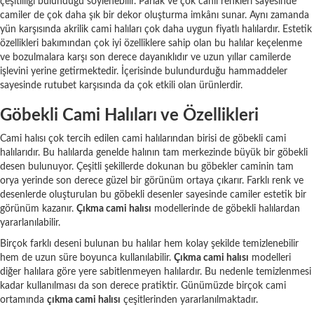
çeşitliliği bulunduğu söylenebilir. Parlak ve çok canlı renkleri sayesinde
camiler de çok daha şık bir dekor oluşturma imkânı sunar. Aynı zamanda
yün karşısında akrilik cami halıları çok daha uygun fiyatlı halılardır. Estetik
özellikleri bakımından çok iyi özelliklere sahip olan bu halılar keçelenme
ve bozulmalara karşı son derece dayanıklıdır ve uzun yıllar camilerde
işlevini yerine getirmektedir. İçerisinde bulundurduğu hammaddeler
sayesinde rutubet karşısında da çok etkili olan ürünlerdir.
Göbekli Cami Halıları ve Özellikleri
Cami halısı çok tercih edilen cami halılarından birisi de göbekli cami
halılarıdır. Bu halılarda genelde halının tam merkezinde büyük bir göbekli
desen bulunuyor. Çeşitli şekillerde dokunan bu göbekler caminin tam
orya yerinde son derece güzel bir görünüm ortaya çıkarır. Farklı renk ve
desenlerde oluşturulan bu göbekli desenler sayesinde camiler estetik bir
görünüm kazanır.
Çıkma cami halısı
modellerinde de göbekli halılardan
yararlanılabilir.
Birçok farklı deseni bulunan bu halılar hem kolay şekilde temizlenebilir
hem de uzun süre boyunca kullanılabilir.
Çıkma cami halısı
modelleri
diğer halılara göre yere sabitlenmeyen halılardır. Bu nedenle temizlenmesi
kadar kullanılması da son derece pratiktir. Günümüzde birçok cami
ortamında
çıkma cami halısı
çeşitlerinden yararlanılmaktadır.