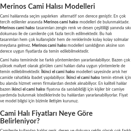
Merinos Cami Halısı Modelleri
Cami halılarında seçim yapılırken alternatif son derece geniştir. En çok
tercih edilenler arasında
Merinos cami halısı
modelleri de bulunmaktadır.
Merinos cami halısı
tasarımları zengin renk ve desen çeşitliliği yanında sıkı
dokuması ile de camilerde çok fazla tercih edilmektedir. Bu halı
tasarımları hem çok kullanışlıdır hem de renklerinde kolay kolay solmalar
meydana gelmez.
Merinos cami halısı
modelleri sanıldığının aksine son
derece uygun fiyatlarda da temin edilebilmektedir.
Cami halısı temininde ise farklı yöntemlerden yararlanılabiliyor. Bazen çok
yüksek maliyet olarak görülen cami halıları daha uygun yöntemlerle de
temin edilebilmektedir.
İkinci el cami halısı
modelleri sayesinde artık her
camide rahatlıkla ibadet yapılabiliyor.
İkinci el cami halısı
temin etmek için
bu alanda hizmet veren firmalardan destek alınabiliyor. En kaliteli halılar
bazen
ikinci el cami halısı
fiyatına da satılabildiği için kişiler bir camiye
yardımda bulunmak istediklerinde bu halılardan yararlanabiliyorlar. Fiyat
ve model bilgisi için bizimle
iletişim
kurunuz.
Cami Halı Fiyatları Neye Göre
Belirleniyor?
Camilerde kullanılan halılar renk, desen ve dokuma şeklin olarak çok farklı