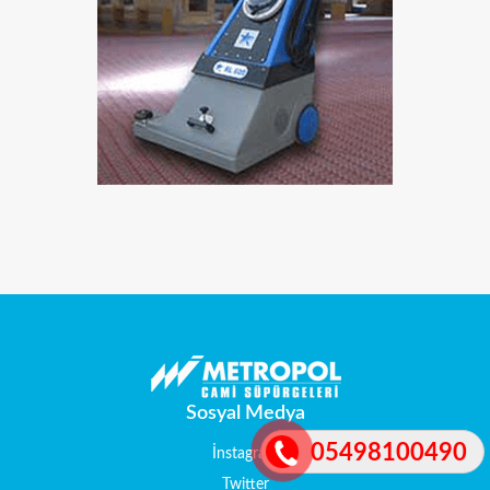
Sosyal Medya
05498100490
İnstagram
Twitter