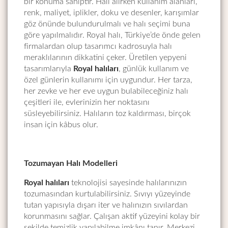
bir konuma sahiptir. Halı alırken kullanım alanları,
renk, maliyet, iplikler, doku ve desenler, karışımlar
göz önünde bulundurulmalı ve halı seçimi buna
göre yapılmalıdır. Royal halı, Türkiye’de önde gelen
firmalardan olup tasarımcı kadrosuyla halı
meraklılarının dikkatini çeker. Üretilen yepyeni
tasarımlarıyla
Royal
halıları
, günlük kullanım ve
özel günlerin kullanımı için uygundur. Her tarza,
her zevke ve her eve uygun bulabileceğiniz halı
çeşitleri ile, evlerinizin her noktasını
süsleyebilirsiniz. Halıların toz kaldırması, birçok
insan için kâbus olur.
Tozumayan Halı Modelleri
Royal halıları
teknolojisi sayesinde halılarınızın
tozumasından kurtulabilirsiniz. Sıvıyı yüzeyinde
tutan yapısıyla dışarı iter ve halınızın sıvılardan
korunmasını sağlar. Çalışan aktif yüzeyini kolay bir
şekilde temizlik yapılabilme imkânı tanır. Merkezi