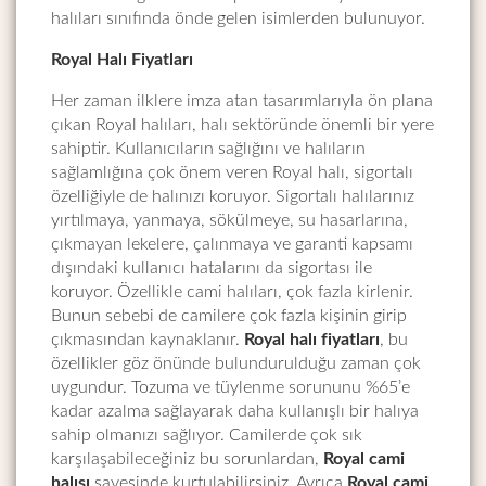
halıları sınıfında önde gelen isimlerden bulunuyor.
Royal Halı Fiyatları
Her zaman ilklere imza atan tasarımlarıyla ön plana
çıkan Royal halıları, halı sektöründe önemli bir yere
sahiptir. Kullanıcıların sağlığını ve halıların
sağlamlığına çok önem veren Royal halı, sigortalı
özelliğiyle de halınızı koruyor. Sigortalı halılarınız
yırtılmaya, yanmaya, sökülmeye, su hasarlarına,
çıkmayan lekelere, çalınmaya ve garanti kapsamı
dışındaki kullanıcı hatalarını da sigortası ile
koruyor. Özellikle cami halıları, çok fazla kirlenir.
Bunun sebebi de camilere çok fazla kişinin girip
çıkmasından kaynaklanır.
Royal halı
fiyatları
, bu
özellikler göz önünde bulundurulduğu zaman çok
uygundur. Tozuma ve tüylenme sorununu %65’e
kadar azalma sağlayarak daha kullanışlı bir halıya
sahip olmanızı sağlıyor. Camilerde çok sık
karşılaşabileceğiniz bu sorunlardan,
Royal
cami
halısı
sayesinde kurtulabilirsiniz. Ayrıca
Royal
cami